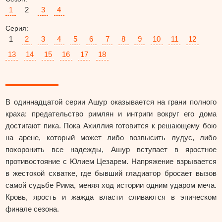
1
2
3
4
Серия:
1
2
3
4
5
6
7
8
9
10
11
12
13
14
15
16
17
18
В одиннадцатой серии Ашур оказывается на грани полного
краха: предательство римлян и интриги вокруг его дома
достигают пика. Пока Ахиллия готовится к решающему бою
на арене, который может либо возвысить лудус, либо
похоронить все надежды, Ашур вступает в яростное
противостояние с Юлием Цезарем. Напряжение взрывается
в жестокой схватке, где бывший гладиатор бросает вызов
самой судьбе Рима, меняя ход истории одним ударом меча.
Кровь, ярость и жажда власти сливаются в эпическом
финале сезона.